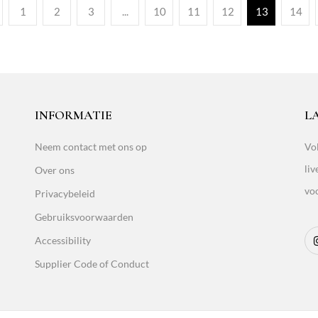
1
2
3
...
10
11
12
13
14
INFORMATIE
L
Neem contact met ons op
Vol
liv
Over ons
vo
Privacybeleid
Gebruiksvoorwaarden
Accessibility
Supplier Code of Conduct