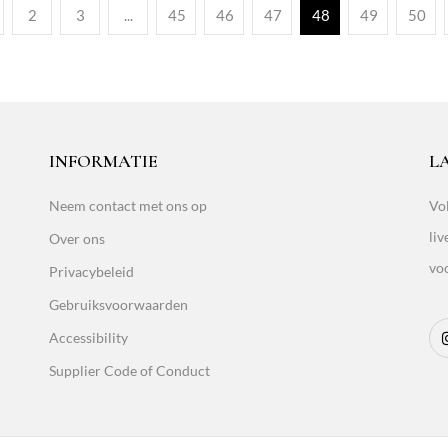
2
3
...
45
46
47
48
49
50
INFORMATIE
L
Neem contact met ons op
Vol
liv
Over ons
vo
Privacybeleid
Gebruiksvoorwaarden
Accessibility
Supplier Code of Conduct