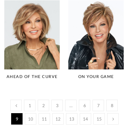
AHEAD OF THE CURVE
ON YOUR GAME
1
2
3
…
6
7
8
9
10
11
12
13
14
15