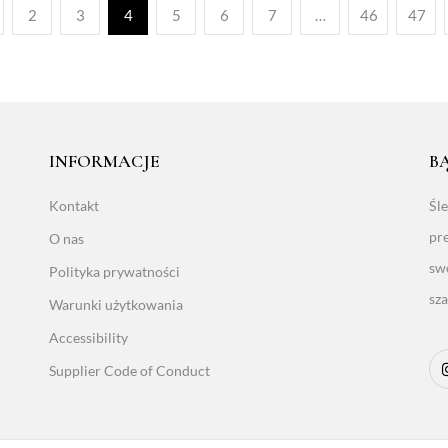
2
3
4
5
6
7
…
46
47
INFORMACJE
B
Kontakt
Śl
pr
O nas
sw
Polityka prywatności
sz
Warunki użytkowania
Accessibility
Supplier Code of Conduct