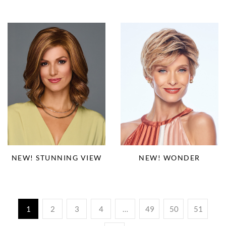
NEW! STUNNING VIEW
NEW! WONDER
1
2
3
4
…
49
50
51