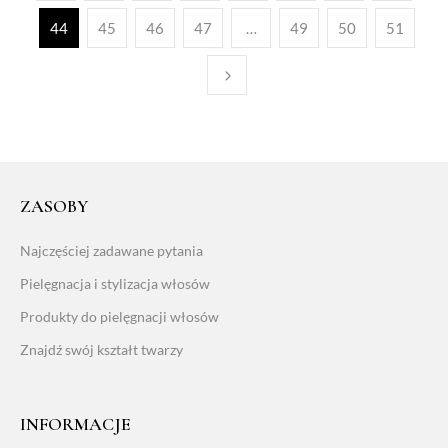
44
45
46
47
…
49
50
51
ZASOBY
Najczęściej zadawane pytania
Pielęgnacja i stylizacja włosów
Produkty do pielęgnacji włosów
Znajdź swój kształt twarzy
INFORMACJE