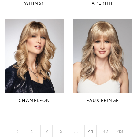
WHIMSY
APERITIF
CHAMELEON
FAUX FRINGE
1
2
3
…
41
42
43