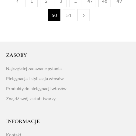
1
2
3
…
47
48
49
50
51
ZASOBY
Najczęściej zadawane pytania
Pielęgnacja i stylizacja włosów
Produkty do pielęgnacji włosów
Znajdź swój kształt twarzy
INFORMACJE
Kontakt