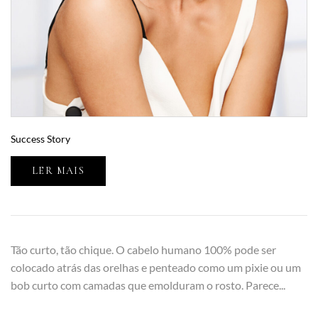
Success Story
LER MAIS
Tão curto, tão chique. O cabelo humano 100% pode ser
colocado atrás das orelhas e penteado como um pixie ou um
bob curto com camadas que emolduram o rosto. Parece...