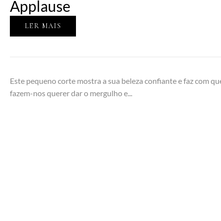
Applause
LER MAIS
Este pequeno corte mostra a sua beleza confiante e faz com qu
fazem-nos querer dar o mergulho e...