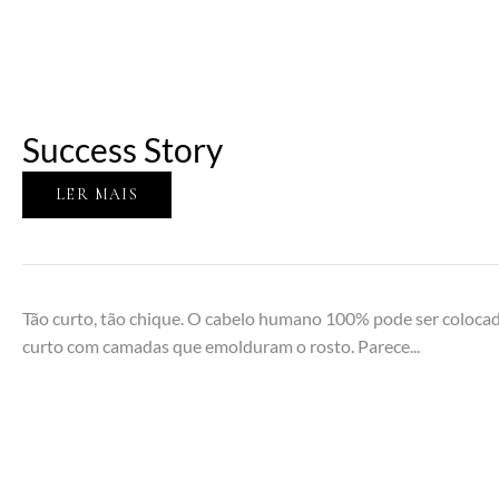
Success Story
LER MAIS
Tão curto, tão chique. O cabelo humano 100% pode ser coloca
curto com camadas que emolduram o rosto. Parece...