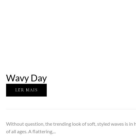
Wavy Day
LER MAIS
Without question, the trending look of soft, styled waves is 
of all ages. A flattering,...