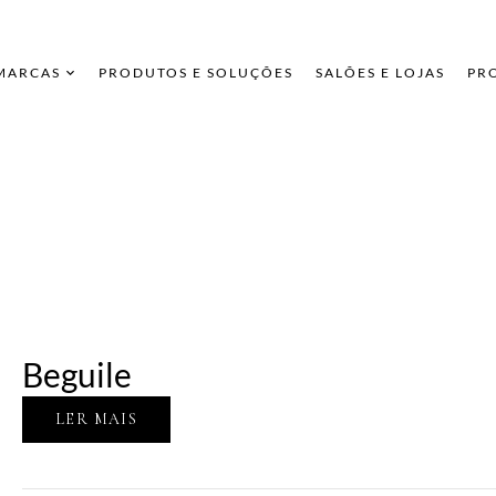
 MARCAS
PRODUTOS E SOLUÇÕES
SALÕES E LOJAS
PR
Beguile
LER MAIS