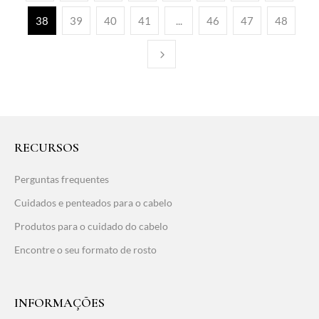
38
39
40
41
...
46
47
48
RECURSOS
Perguntas frequentes
Cuidados e penteados para o cabelo
Produtos para o cuidado do cabelo
Encontre o seu formato de rosto
INFORMAÇÕES