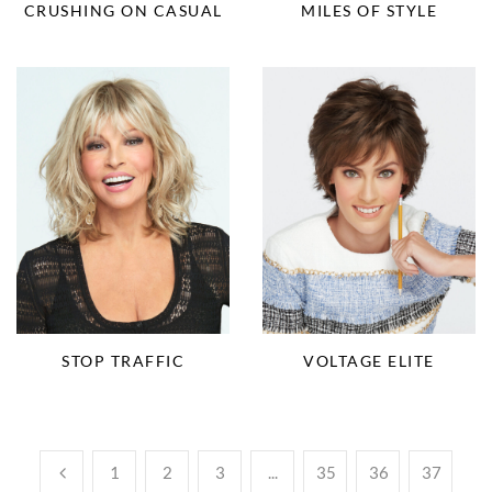
CRUSHING ON CASUAL
MILES OF STYLE
STOP TRAFFIC
VOLTAGE ELITE
1
2
3
...
35
36
37