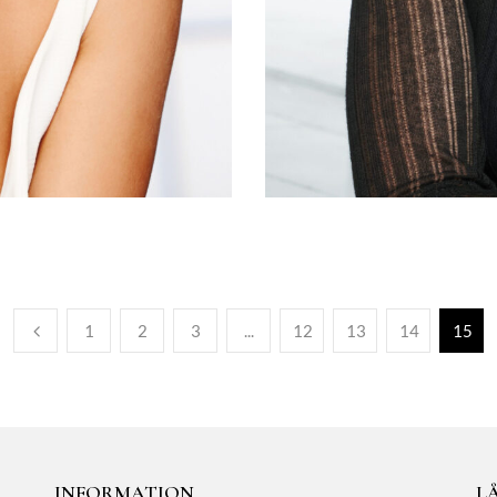
1
2
3
...
12
13
14
15
INFORMATION
LÅ