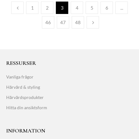
1
2
3
4
5
6
...
46
47
48
RESSURSER
Vanliga frågor
Hårvård & styling
Hårvårdsprodukter
Hitta din ansiktsform
INFORMATION