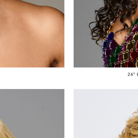
S
26″