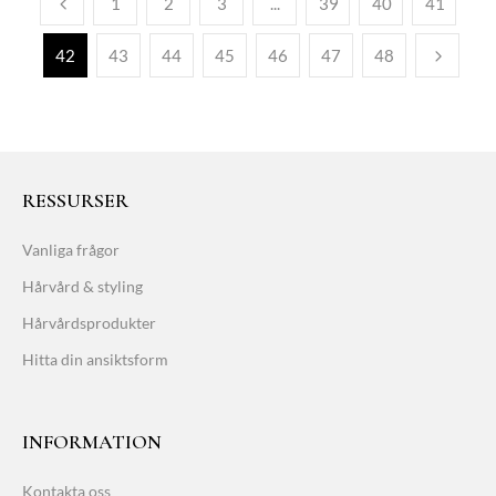
1
2
3
...
39
40
41
42
43
44
45
46
47
48
RESSURSER
Vanliga frågor
Hårvård & styling
Hårvårdsprodukter
Hitta din ansiktsform
INFORMATION
Kontakta oss