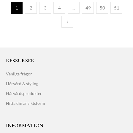
1
2
3
4
...
49
50
51
RESSURSER
Vanliga frågor
Hårvård & styling
Hårvårdsprodukter
Hitta din ansiktsform
INFORMATION