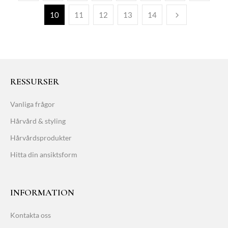
10
11
12
13
14
RESSURSER
Vanliga frågor
Hårvård & styling
Hårvårdsprodukter
Hitta din ansiktsform
INFORMATION
Kontakta oss