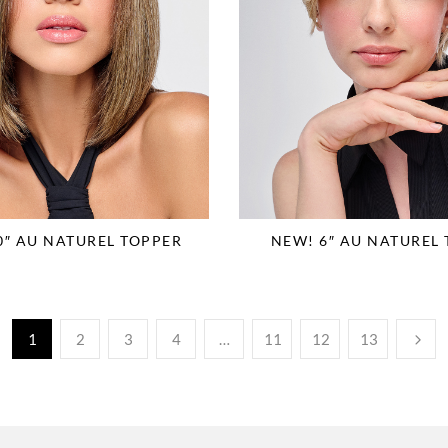
0″ AU NATUREL TOPPER
NEW! 6″ AU NATUREL
1
2
3
4
…
11
12
13