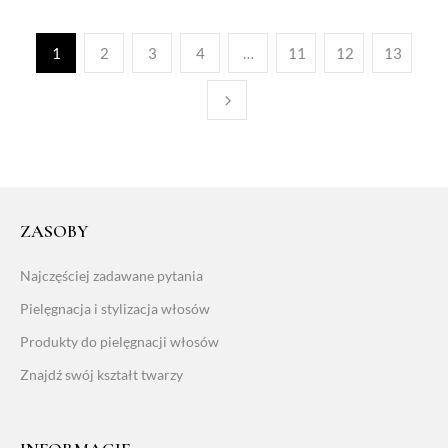
1
2
3
4
…
11
12
13
ZASOBY
Najczęściej zadawane pytania
Pielęgnacja i stylizacja włosów
Produkty do pielęgnacji włosów
Znajdź swój kształt twarzy