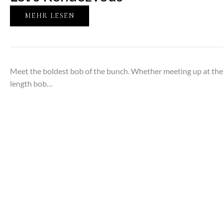
MEHR LESEN
Meet the boldest bob of the bunch. Whether meeting up at the loc
length bob…