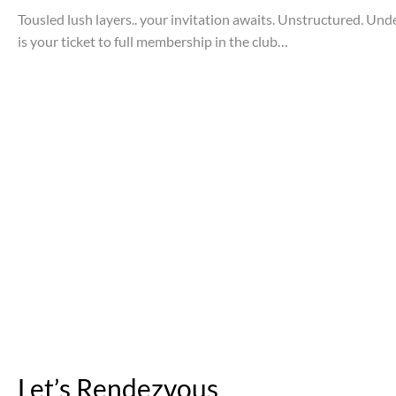
Tousled lush layers.. your invitation awaits. Unstructured. Un
is your ticket to full membership in the club…
Let’s Rendezvous