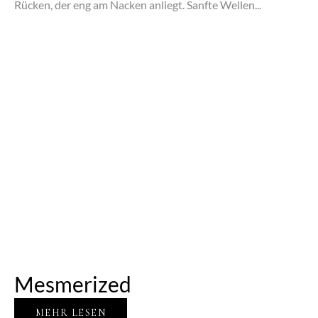
Rücken, der eng am Nacken anliegt. Sanfte Wellen...
Mesmerized
MEHR LESEN