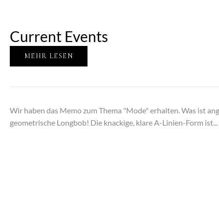
Current Events
MEHR LESEN
Wir haben das Memo zum Thema "Mode" erhalten. Was ist anges
geometrische Longbob! Die knackige, klare A-Linien-Form ist...