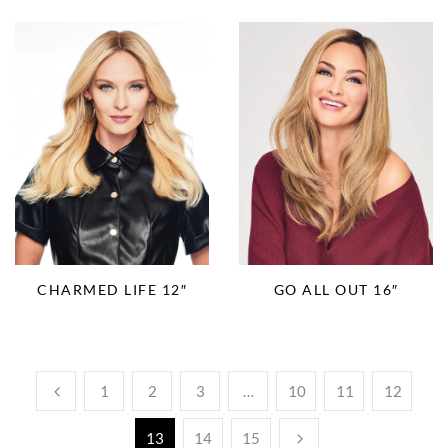
CHARMED LIFE 12″
GO ALL OUT 16″
1
2
3
…
10
11
12
13
14
15