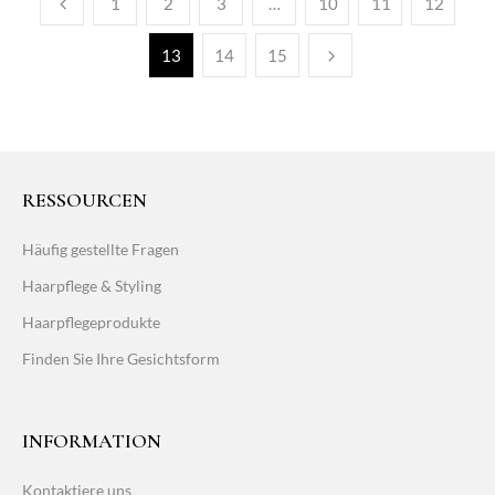
1
2
3
…
10
11
12
13
14
15
RESSOURCEN
Häufig gestellte Fragen
Haarpflege & Styling
Haarpflegeprodukte
Finden Sie Ihre Gesichtsform
INFORMATION
Kontaktiere uns