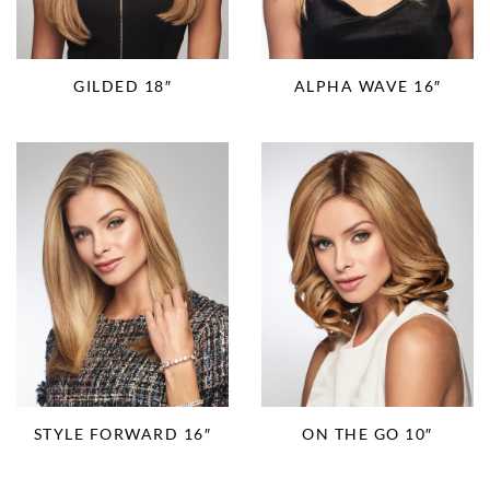
GILDED 18″
ALPHA WAVE 16″
STYLE FORWARD 16″
ON THE GO 10″