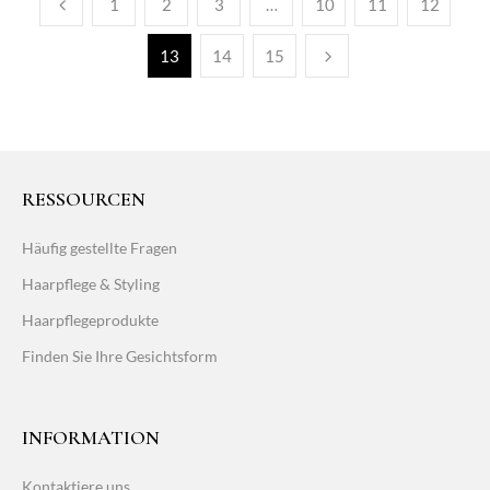
1
2
3
…
10
11
12
13
14
15
RESSOURCEN
Häufig gestellte Fragen
Haarpflege & Styling
Haarpflegeprodukte
Finden Sie Ihre Gesichtsform
INFORMATION
Kontaktiere uns