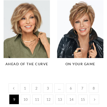
AHEAD OF THE CURVE
ON YOUR GAME
1
2
3
…
6
7
8
9
10
11
12
13
14
15