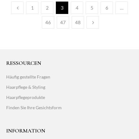
1
2
3
4
5
6
…
46
47
48
RESSOURCEN
Häufig gestellte Fragen
Haarpflege & Styling
Haarpflegeprodukte
Finden Sie Ihre Gesichtsform
INFORMATION