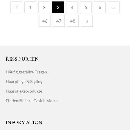
1
2
3
4
5
6
…
46
47
48
RESSOURCEN
Häufig gestellte Fragen
Haarpflege & Styling
Haarpflegeprodukte
Finden Sie Ihre Gesichtsform
INFORMATION