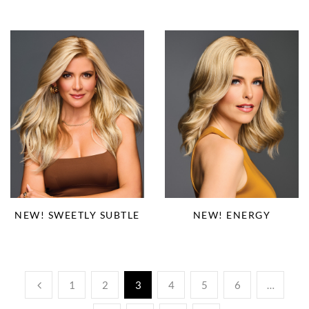
NEW! SWEETLY SUBTLE
NEW! ENERGY
1
2
3
4
5
6
…