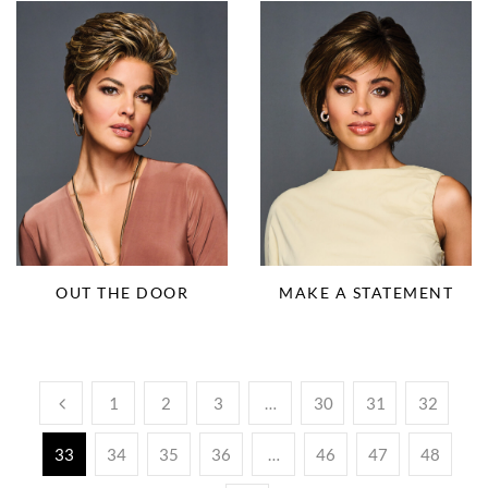
OUT THE DOOR
MAKE A STATEMENT
1
2
3
…
30
31
32
33
34
35
36
…
46
47
48