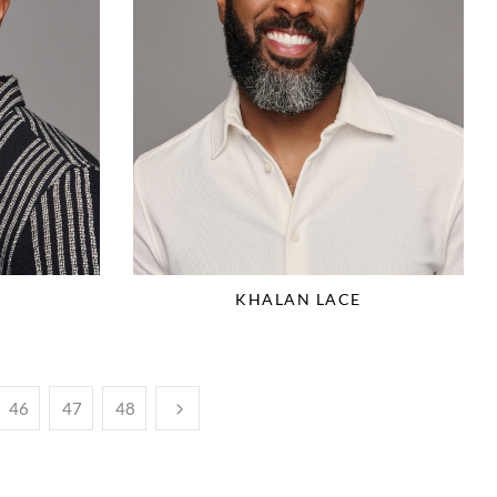
KHALAN LACE
46
47
48