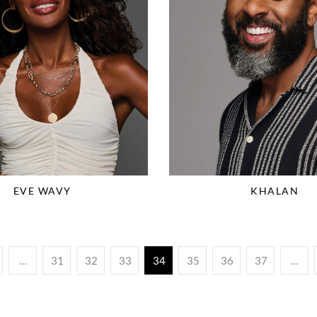
EVE WAVY
KHALAN
…
31
32
33
34
35
36
37
…