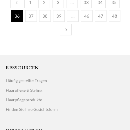
1
2
3
…
33
34
35
36
37
38
39
…
46
47
48
RESSOURCEN
Häufig gestellte Fragen
Haarpflege & Styling
Haarpflegeprodukte
Finden Sie Ihre Gesichtsform