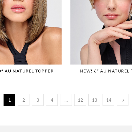
0″ AU NATUREL TOPPER
NEW! 6″ AU NATUREL
1
2
3
4
…
12
13
14