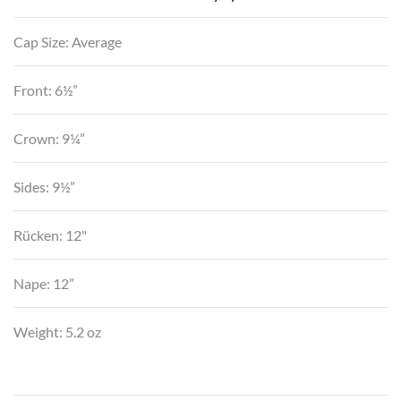
Cap Size: Average
Front: 6½”
Crown: 9¼”
Sides: 9½”
Rücken: 12"
Nape: 12”
Weight: 5.2 oz