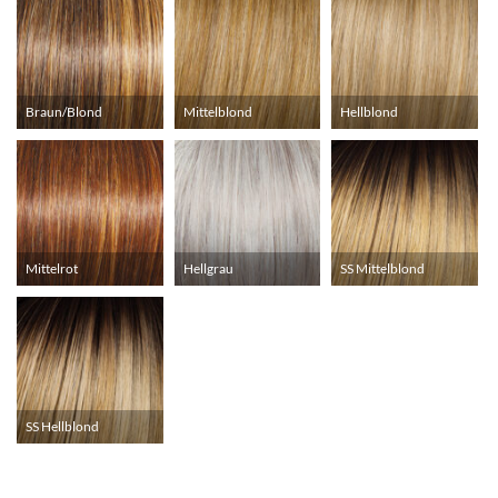
Braun/Blond
Mittelblond
Hellblond
Mittelrot
Hellgrau
SS Mittelblond
SS Hellblond