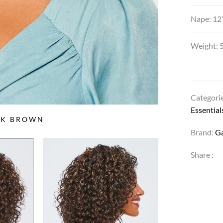
Nape: 12
Weight: 5
Categori
Essential
RK BROWN
Brand:
G
Share :