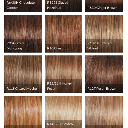
R6/30H Chocolate
R829S Glazed
Copper
Hazelnut
R830 Ginger Brown
R9S Glazed
R1020 Buttered
Mahogany
R10 Chestnut
Walnut
R12/26H Honey
R11S Glazed Mocha
Pecan
R12T Pecan Brown
R14/88H Golden