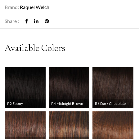
Brand:
Raquel Welch
Share :
R2 Ebony
R4 Midnight Brown
R6 Dark Chocolate