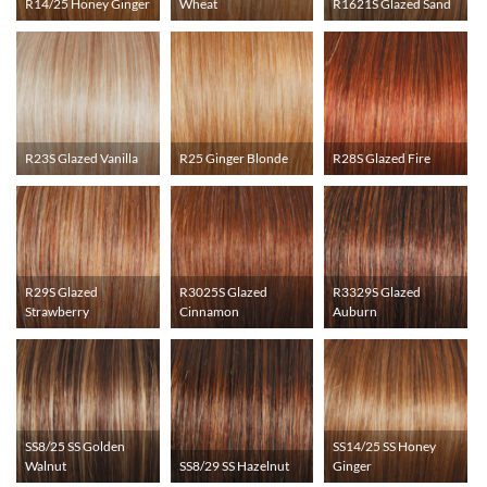
R14/25 Honey Ginger
Wheat
R1621S Glazed Sand
R23S Glazed Vanilla
R25 Ginger Blonde
R28S Glazed Fire
R29S Glazed
R3025S Glazed
R3329S Glazed
Strawberry
Cinnamon
Auburn
SS8/25 SS Golden
SS14/25 SS Honey
Walnut
SS8/29 SS Hazelnut
Ginger