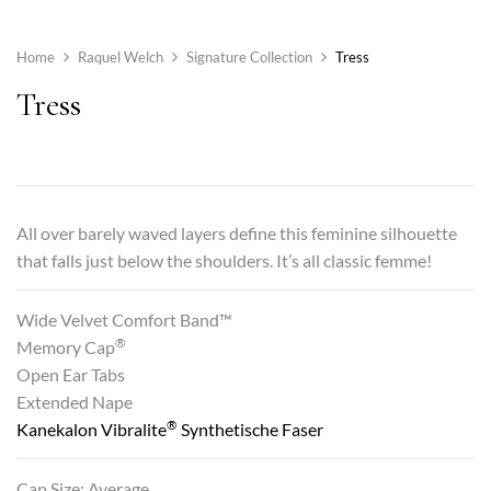
Home
Raquel Welch
Signature Collection
Tress
Tress
All over barely waved layers define this feminine silhouette
that falls just below the shoulders. It’s all classic femme!
Wide Velvet Comfort Band™
®
Memory Cap
Open Ear Tabs
Extended Nape
®
Kanekalon Vibralite
Synthetische Faser
Cap Size: Average