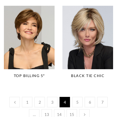
TOP BILLING 5″
BLACK TIE CHIC
1
2
3
4
5
6
7
…
13
14
15