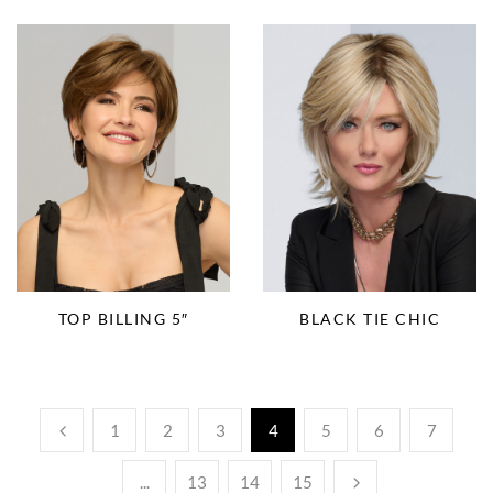
TOP BILLING 5″
BLACK TIE CHIC
1
2
3
4
5
6
7
...
13
14
15