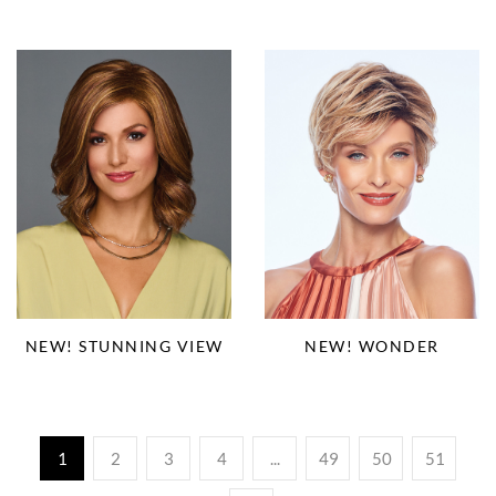
NEW! STUNNING VIEW
NEW! WONDER
1
2
3
4
...
49
50
51