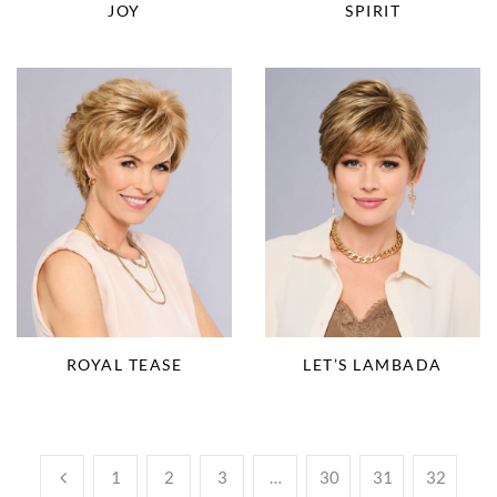
JOY
SPIRIT
ROYAL TEASE
LET’S LAMBADA
1
2
3
…
30
31
32