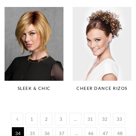
SLEEK & CHIC
CHEER DANCE RIZOS
1
2
3
…
31
32
33
34
35
36
37
…
46
47
48