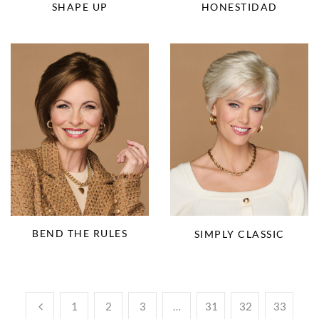
SHAPE UP
HONESTIDAD
BEND THE RULES
SIMPLY CLASSIC
1
2
3
…
31
32
33