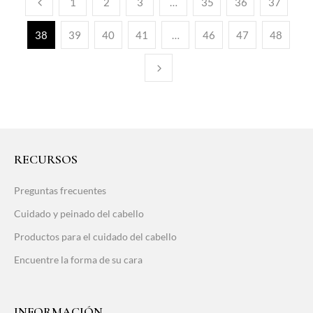
1
2
3
…
35
36
37
38
39
40
41
…
46
47
48
RECURSOS
Preguntas frecuentes
Cuidado y peinado del cabello
Productos para el cuidado del cabello
Encuentre la forma de su cara
INFORMACIÓN