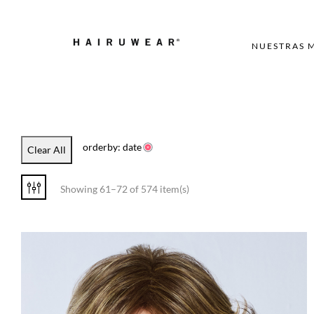
NUESTRAS 
orderby: date
Clear All
Showing 61–72 of 574 item(s)