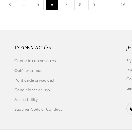
3
4
5
6
7
8
9
…
46
INFORMACIÓN
¡
Contacte con nosotros
Síg
lan
Quiénes somos
Co
Política de privacidad
ten
Condiciones de uso
Accessibility
Supplier Code of Conduct