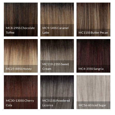
MC8-29SS Chocolate
MC9-14SS Caramel
Toffee
Latte
MC11SS Butter Pecan
MC119-23SS Sweet
MC25-88SS Honey
Cream
MC4-35SS Sangria
MC30-130SS Cherry
MC511SS Powdered
Cola
Licorice
MC56-60 Iced Sugar