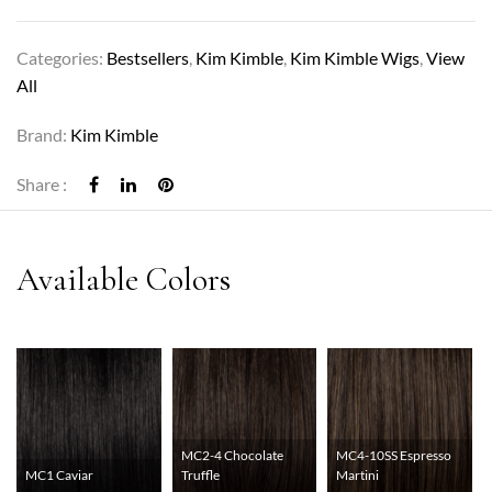
Categories:
Bestsellers
,
Kim Kimble
,
Kim Kimble Wigs
,
View
All
Brand:
Kim Kimble
Share :
MC2-4 Chocolate
MC4-10SS Espresso
MC1 Caviar
Truffle
Martini