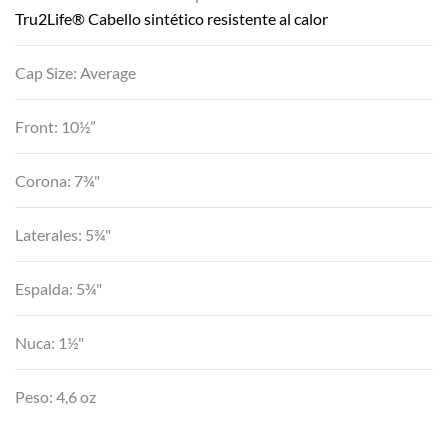
Tru2Life® Cabello sintético resistente al calor
Cap Size: Average
Front: 10½”
Corona: 7¾"
Laterales: 5¾"
Espalda: 5¾"
Nuca: 1½"
Peso: 4,6 oz