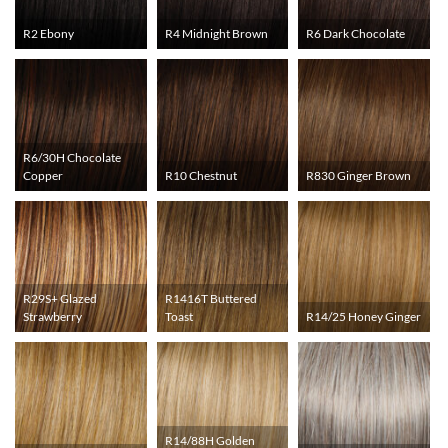
R2 Ebony
R4 Midnight Brown
R6 Dark Chocolate
R6/30H Chocolate
Copper
R10 Chestnut
R830 Ginger Brown
R29S+ Glazed
R1416T Buttered
Strawberry
Toast
R14/25 Honey Ginger
R14/88H Golden