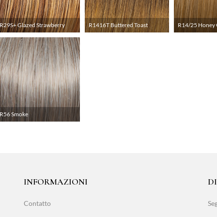
R29S+ Glazed Strawberry
R1416T Buttered Toast
R14/25 Honey 
R56 Smoke
INFORMAZIONI
D
Contatto
Seg