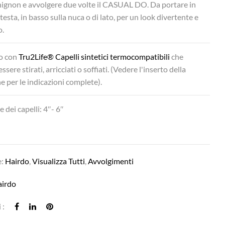
hignon e avvolgere due volte il CASUAL DO. Da portare in
 testa, in basso sulla nuca o di lato, per un look divertente e
o.
to con
Tru2Life® Capelli sintetici termocompatibili
che
sere stirati, arricciati o soffiati. (Vedere l'inserto della
e per le indicazioni complete).
 dei capelli: 4″- 6″
e:
Hairdo
,
Visualizza Tutti
,
Avvolgimenti
airdo
 :