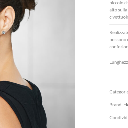
piccolo c
alto sulla
civettuol
Realizza
possono es
confezion
Lunghezze
Categori
Brand:
H
Condividi