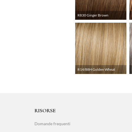
R830 Ginger Brown
R14/88H Golden Wheat
RISORSE
Domande frequenti