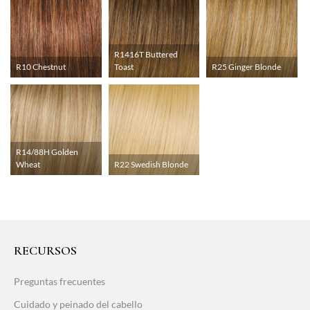
R1416T Buttered
R10 Chestnut
Toast
R25 Ginger Blonde
R14/88H Golden
Wheat
R22 Swedish Blonde
RECURSOS
Preguntas frecuentes
Cuidado y peinado del cabello