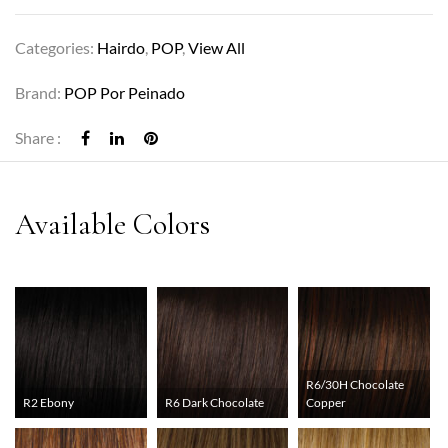
Categories:
Hairdo
,
POP
,
View All
Brand:
POP Por Peinado
Share :
R6/30H Chocolate
R2 Ebony
R6 Dark Chocolate
Copper