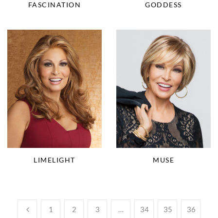
FASCINATION
GODDESS
LIMELIGHT
MUSE
1
2
3
…
34
35
36