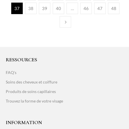
37
38
39
40
…
46
47
48
RESSOURCES
FAQ's
Soins des cheveux et coiffure
Produits de soins capillaires
Trouvez la forme de votre visage
INFORMATION