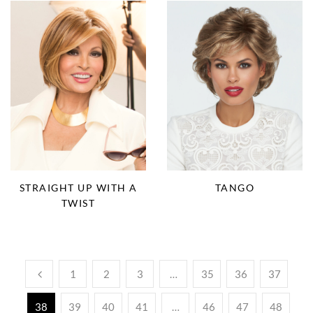
STRAIGHT UP WITH A
TANGO
TWIST
1
2
3
…
35
36
37
38
39
40
41
…
46
47
48