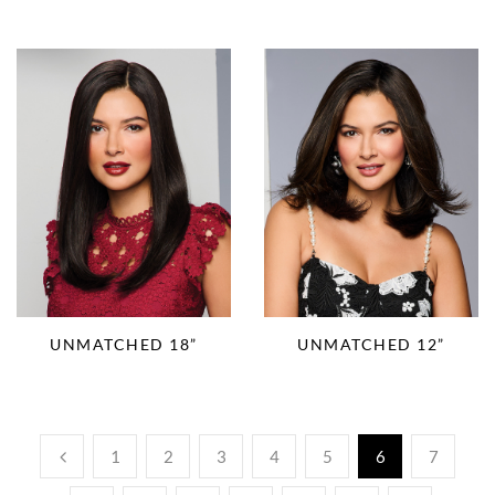
UNMATCHED 18”
UNMATCHED 12”
1
2
3
4
5
6
7