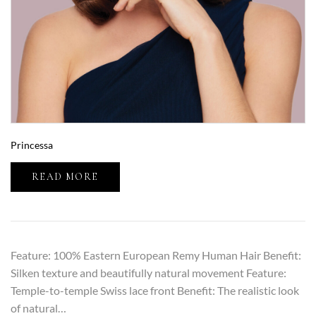
Princessa
READ MORE
Feature: 100% Eastern European Remy Human Hair Benefit:
Silken texture and beautifully natural movement Feature:
Temple-to-temple Swiss lace front Benefit: The realistic look
of natural…