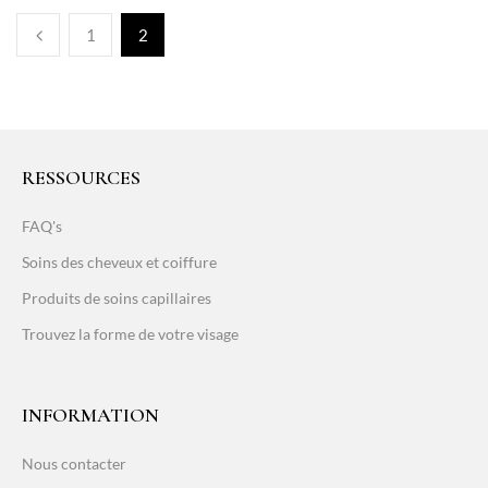
1
2
RESSOURCES
FAQ's
Soins des cheveux et coiffure
Produits de soins capillaires
Trouvez la forme de votre visage
INFORMATION
Nous contacter