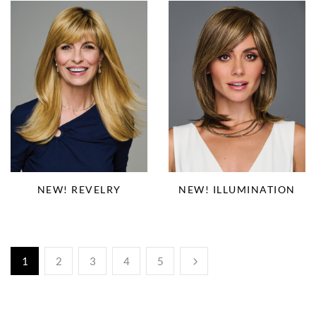
NEW! REVELRY
NEW! ILLUMINATION
1
2
3
4
5